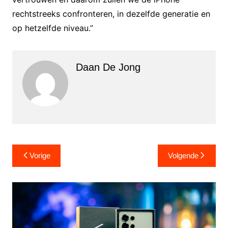
rechtstreeks confronteren, in dezelfde generatie en
op hetzelfde niveau.”
Daan De Jong
Bericht
Vorige
Volgende
navigatie