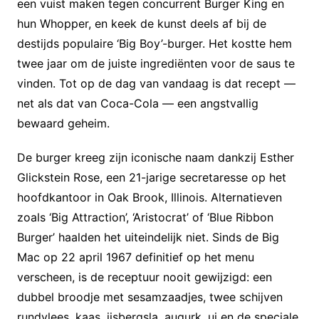
een vuist maken tegen concurrent Burger King en
hun Whopper, en keek de kunst deels af bij de
destijds populaire ‘Big Boy’-burger. Het kostte hem
twee jaar om de juiste ingrediënten voor de saus te
vinden. Tot op de dag van vandaag is dat recept —
net als dat van Coca-Cola — een angstvallig
bewaard geheim.
De burger kreeg zijn iconische naam dankzij Esther
Glickstein Rose, een 21-jarige secretaresse op het
hoofdkantoor in Oak Brook, Illinois. Alternatieven
zoals ‘Big Attraction’, ‘Aristocrat’ of ‘Blue Ribbon
Burger’ haalden het uiteindelijk niet. Sinds de Big
Mac op 22 april 1967 definitief op het menu
verscheen, is de receptuur nooit gewijzigd: een
dubbel broodje met sesamzaadjes, twee schijven
rundvlees, kaas, ijsbergsla, augurk, ui en de speciale