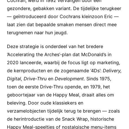
Cochran, werd in 1992 vervangen door een
gezondere, gebakken variant. De tijdelijke terugkeer
— geïntroduceerd door Cochrans kleinzoon Eric —
laat zien dat bepaalde smaken mensen direct mee
terugnemen naar hun jeugd.
Deze strategie is onderdeel van het bredere
‘Accelerating the Arches’-plan dat McDonald’s in
2020 lanceerde, waarbij de focus ligt op marketing,
de kernproducten en de zogenaamde ‘4Ds’:
Delivery,
Digital, Drive-Thru
en
Development
. Sinds 1975,
toen de eerste Drive-Thru opende, en 1979, het
geboortejaar van de Happy Meal, draait alles om
beleving. Door oude klassiekers en
verzamelobjecten tijdelijk terug te brengen — zoals
de herintroductie van de Snack Wrap, historische
Happy Meal-speeltjes of nostalgische menu-items