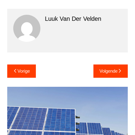
Luuk Van Der Velden
Bericht
Vorige
Volgende
navigatie