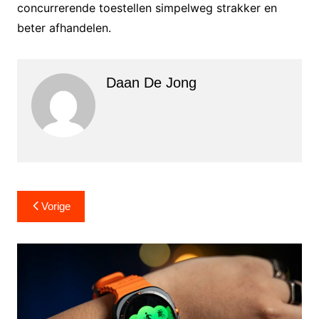
concurrerende toestellen simpelweg strakker en
beter afhandelen.
Daan De Jong
Bericht
Vorige
navigatie