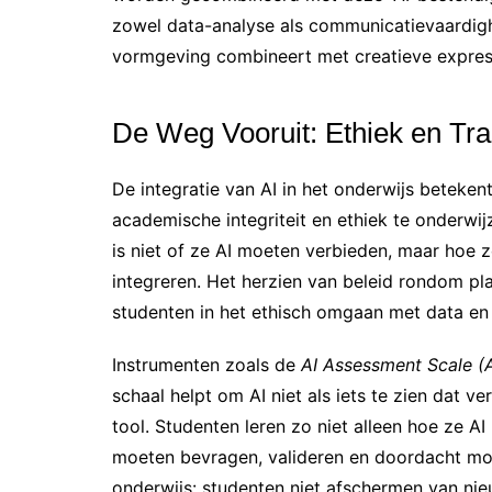
zowel data-analyse als communicatievaardighe
vormgeving combineert met creatieve expressi
De Weg Vooruit: Ethiek en Tra
De integratie van AI in het onderwijs beteke
academische integriteit en ethiek te onderwij
is niet of ze AI moeten verbieden, maar hoe
integreren. Het herzien van beleid rondom pl
studenten in het ethisch omgaan met data en pr
Instrumenten zoals de
AI Assessment Scale (
schaal helpt om AI niet als iets te zien dat 
tool. Studenten leren zo niet alleen hoe ze 
moeten bevragen, valideren en doordacht moe
onderwijs: studenten niet afschermen van ni