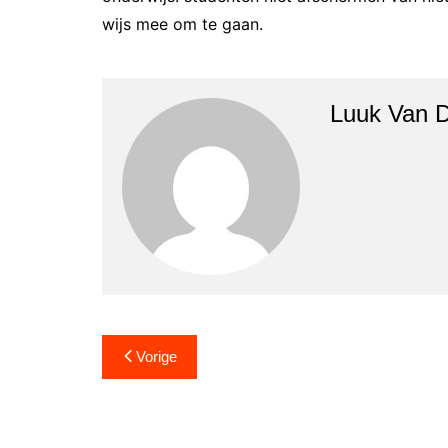
wijs mee om te gaan.
Luuk Van D
Bericht
Vorige
navigatie