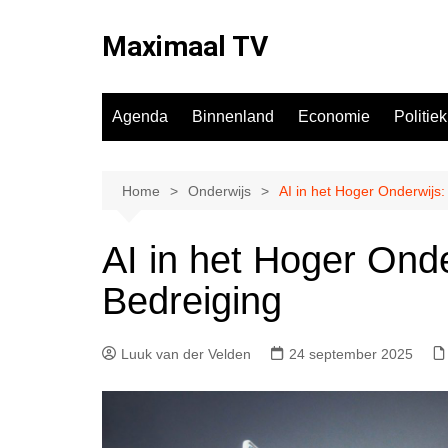
Ga
naar
Maximaal TV
de
inhoud
Agenda
Binnenland
Economie
Politiek
Home
Onderwijs
AI in het Hoger Onderwijs
AI in het Hoger Ond
Bedreiging
Luuk van der Velden
24 september 2025