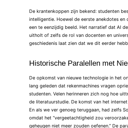
De krantenkoppen zijn bekend: studenten bes
intelligentie. Hoewel de eerste anekdotes e
een te eenzijdig beeld. Het narratief dat AI d
uitholt of zelfs de rol van docenten en univer
geschiedenis laat zien dat we dit eerder he
Historische Paralellen met Ni
De opkomst van nieuwe technologie in het onde
lang geleden dat rekenmachines vragen opri
studenten. Velen herinneren zich nog hoe uit
de literatuurstudie. De komst van het interne
En als we ver genoeg teruggaan, had zelfs So
omdat het “vergeetachtigheid zou veroorzaken
geheugen niet meer zouden oefenen.” De parall