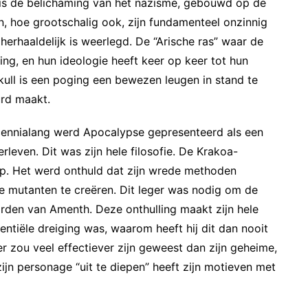
is de belichaming van het nazisme, gebouwd op de
n, hoe grootschalig ook, zijn fundamenteel onzinnig
erhaaldelijk is weerlegd. De “Arische ras” waar de
ting, en hun ideologie heeft keer op keer tot hun
kull is een poging een bewezen leugen in stand te
urd maakt.
nnialang werd Apocalypse gepresenteerd als een
leven. Dit was zijn hele filosofie. De Krakoa-
oop. Het werd onthuld dat zijn wrede methoden
te mutanten te creëren. Dit leger was nodig om de
den van Amenth. Deze onthulling maakt zijn hele
tentiële dreiging was, waarom heeft hij dit dan nooit
r zou veel effectiever zijn geweest dan zijn geheime,
jn personage “uit te diepen” heeft zijn motieven met