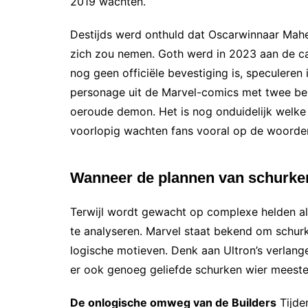
2019 wachten.
Destijds werd onthuld dat Oscarwinnaar Maher
zich zou nemen. Goth werd in 2023 aan de c
nog geen officiële bevestiging is, speculeren i
personage uit de Marvel-comics met twee bek
oeroude demon. Het is nog onduidelijk welke 
voorlopig wachten fans vooral op de woorde
Wanneer de plannen van schurk
Terwijl wordt gewacht op complexe helden als
te analyseren. Marvel staat bekend om schur
logische motieven. Denk aan Ultron’s verlange
er ook genoeg geliefde schurken wier meester
De onlogische omweg van de Builders
Tijde