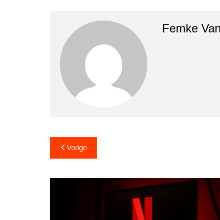
Femke Van
Bericht
Vorige
navigatie