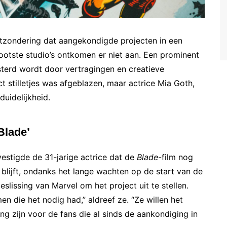
uitzondering dat aangekondigde projecten in een
rootste studio’s ontkomen er niet aan. Een prominent
sterd wordt door vertragingen en creatieve
ct stilletjes was afgeblazen, maar actrice Mia Goth,
duidelijkheid.
Blade’
vestigde de 31-jarige actrice dat de
Blade
-film nog
d blijft, ondanks het lange wachten op de start van de
slissing van Marvel om het project uit te stellen.
n die het nodig had,” aldreef ze. “Ze willen het
g zijn voor de fans die al sinds de aankondiging in