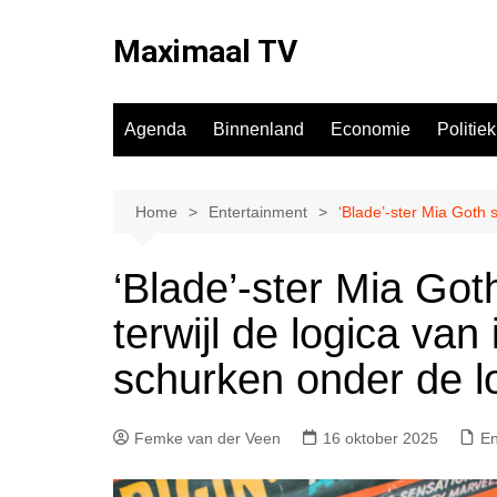
Ga
naar
Maximaal TV
de
inhoud
Agenda
Binnenland
Economie
Politiek
Home
Entertainment
‘Blade’-ster Mia Goth 
‘Blade’-ster Mia Goth
terwijl de logica van
schurken onder de 
Femke van der Veen
16 oktober 2025
En