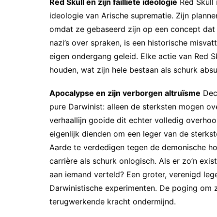
Red Skull en zijn failliete ideologie
Red Skull 
ideologie van Arische suprematie. Zijn planne
omdat ze gebaseerd zijn op een concept dat h
nazi’s over spraken, is een historische misvat
eigen ondergang geleid. Elke actie van Red S
houden, wat zijn hele bestaan als schurk abs
Apocalypse en zijn verborgen altruïsme
Dece
pure Darwinist: alleen de sterksten mogen over
verhaallijn gooide dit echter volledig overh
eigenlijk dienden om een leger van de sterks
Aarde te verdedigen tegen de demonische hor
carrière als schurk onlogisch. Als er zo’n exis
aan iemand verteld? Een groter, verenigd lege
Darwinistische experimenten. De poging om zi
terugwerkende kracht ondermijnd.