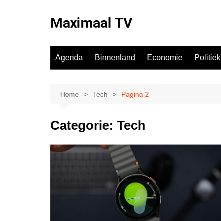
Ga
naar
Maximaal TV
de
inhoud
Agenda
Binnenland
Economie
Politiek
Home
Tech
Pagina 2
Categorie:
Tech