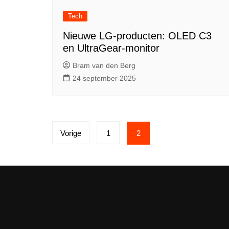
Tech
Nieuwe LG-producten: OLED C3
en UltraGear-monitor
Bram van den Berg
24 september 2025
Berichten
Vorige
1
2
paginering